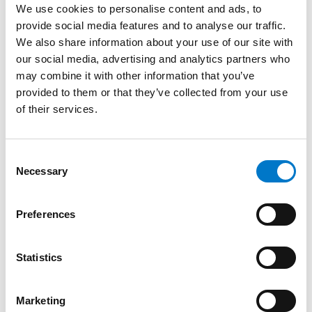
We use cookies to personalise content and ads, to
provide social media features and to analyse our traffic.
We also share information about your use of our site with
Referenser
our social media, advertising and analytics partners who
may combine it with other information that you’ve
Arbetsfordon Tullen
provided to them or that they’ve collected from your use
2023-10-06
of their services.
C
Necessary
o
n
s
Preferences
e
n
t
Statistics
S
e
Marketing
l