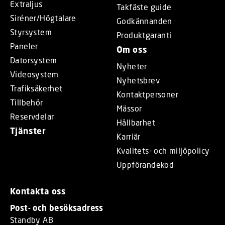
Extraljus
Takfäste guide
Siréner/Högtalare
Godkännanden
Styrsystem
Produktgaranti
Paneler
Om oss
Datorsystem
Nyheter
Videosystem
Nyhetsbrev
Trafiksäkerhet
Kontaktpersoner
Tillbehör
Mässor
Reservdelar
Hållbarhet
Tjänster
Karriär
Kvalitets- och miljöpolicy
Uppförandekod
Kontakta oss
Post- och besöksadress
Standby AB