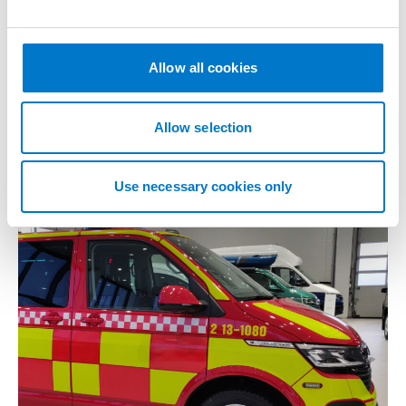
e
c
Referenser
t
Allow all cookies
i
Bedömningsbil Ambulanssjukvården
o
Gävleborg
n
Allow selection
2024-10-08
Use necessary cookies only