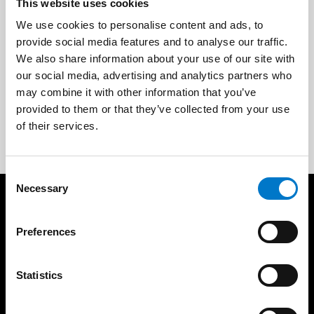
Kontakta oss
This website uses cookies
We use cookies to personalise content and ads, to
info-se@standbygroup.com
provide social media features and to analyse our traffic.
We also share information about your use of our site with
our social media, advertising and analytics partners who
may combine it with other information that you’ve
0520-49 44 40
provided to them or that they’ve collected from your use
of their services.
C
Necessary
o
n
Produkter
Resurser
s
Preferences
Ljusramper
Standby Partner
e
Rotorljus
Referenser
n
Varningsljus
Ljusskola
t
Statistics
S
Arbetsljus
Produktkatalog
e
Interiörbelysning
Support