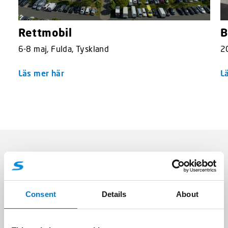
Rettmobil
B
6-8 maj, Fulda, Tyskland
20
Läs mer här
L
Om du vill veta mer om oss
Tveka inte att kontakta oss om du vill veta mer om oss!
Vi vill gärna veta mer om dig!
Consent
Details
About