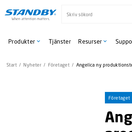
S
Sök på webbsidan
k
i
p
t
o
Produkter
Tjänster
Resurser
Suppo
m
a
i
Start
/
Nyheter
/
Företaget
/
Angelica ny produktionst
n
c
o
n
t
Företaget
e
n
Ang
t