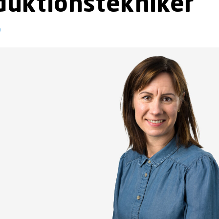
duktionstekniker
9