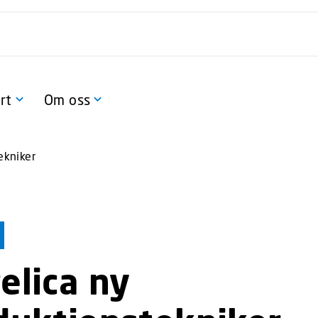
rt
Om oss
ekniker
elica ny