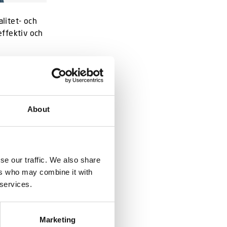
litet- och
effektiv och
 dessa år
stekniker,
About
derhåll.
se our traffic. We also share
ig en helt
ers who may combine it with
ag och ville
 services.
 till mål.
ed
Marketing
gemenskap