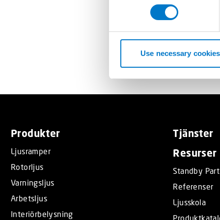
n
och laganda.
s
e
Standby häl
n
t
Use necessary cookies
S
e
l
e
c
t
Produkter
Tjänster
i
o
Ljusramper
Resurser
n
Rotorljus
Standby Part
Varningsljus
Referenser
Arbetsljus
Ljusskola
Interiörbelysning
Produktkata