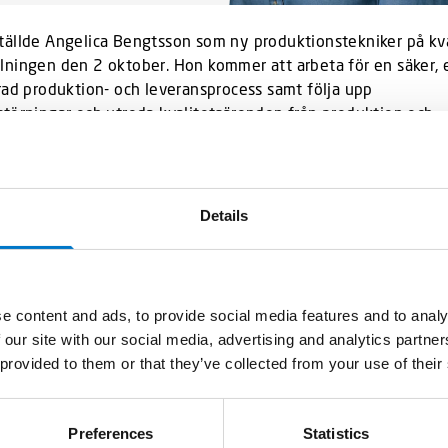
ällde Angelica Bengtsson som ny produktionstekniker på kva
ningen den 2 oktober. Hon kommer att arbeta för en säker, 
rad produktion- och leveransprocess samt följa upp
törningar och utreda kvalitetsärenden från produktion och
d.
 tidigare arbetat 17 år på GKN Aerospace i Trollhättan. Under
inom nyproduktion av civila flygmotorkomponenter, kvalitet
Details
ringsledare och senast med materialförsörjning inom motorun
 Angelica om varför hon ville börja på Standby:
e content and ads, to provide social media features and to analy
 det är ett intressant företag med häftiga produkter och för m
 our site with our social media, advertising and analytics partn
 bransch. Jag har under många år arbetat på ett större föret
 provided to them or that they’ve collected from your use of their
lite mindre företag där man kan följa produktens liv från start
et upplever jag att det finns en stor portion hjälpsamhet m
Preferences
Statistics
ollegor som värnar om varandra vilket bidrar till en bättre 