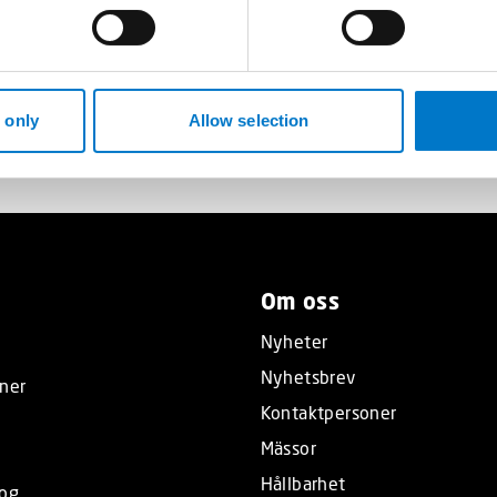
sar Angelica varmt välkommen!
 only
Allow selection
Om oss
Nyheter
Nyhetsbrev
ner
Kontaktpersoner
Mässor
Hållbarhet
log