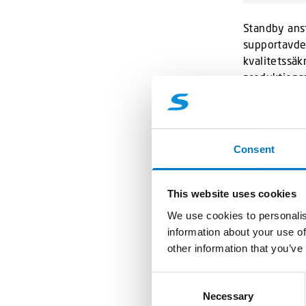
Standby anst
supportavdel
kvalitetssäk
produktionss
eftermarkna
Angelica har
jobbade hon 
Consent
instrumente
This website uses cookies
Så här säger
We use cookies to personalis
– Jag tycker
information about your use of
ny spännande
other information that you’ve
prova på ett 
C
Inom företag
Necessary
o
dedikerade k