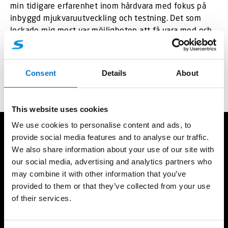
min tidigare erfarenhet inom hårdvara med fokus på
inbyggd mjukvaruutveckling och testning. Det som
lockade mig mest var möjligheten att få vara med och
föra produkter från idé till design och lansering på
marknaden. Det känns bra att få vara med och skapa
pålitliga system som uppfyller höga krav på säkerhet,
Consent
Details
About
synlighet och prestanda i kritiska miljöer.
This website uses cookies
We use cookies to personalise content and ads, to
provide social media features and to analyse our traffic.
Produkter
Resurser
We also share information about your use of our site with
Ljusramper
Standby Partner
our social media, advertising and analytics partners who
Rotorljus
Referenser
may combine it with other information that you’ve
Varningsljus
Ljusskola
provided to them or that they’ve collected from your use
Arbetsljus
Produktkatalog
of their services.
Interiörbelysning
Support
Integrerade ljus