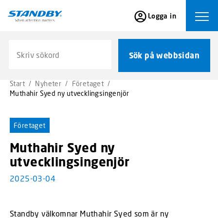
S
Logga in
k
Ope
i
p
Sök på webbsidan
t
Sök på webbsidan
o
m
Start
/
Nyheter
/
Företaget
/
a
Muthahir Syed ny utvecklingsingenjör
i
n
c
Företaget
o
Muthahir Syed ny
n
t
utvecklingsingenjör
e
2025-03-04
n
t
Standby välkomnar Muthahir Syed som är ny