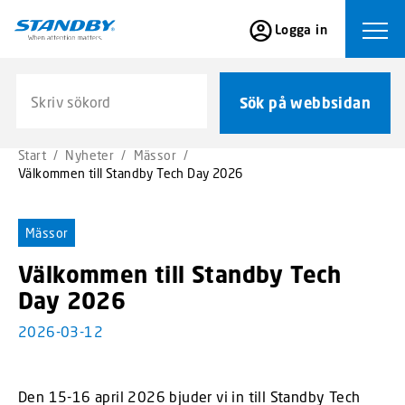
S
Logga in
k
Ope
i
p
Sök på webbsidan
t
Sök på webbsidan
o
m
Start
/
Nyheter
/
Mässor
/
a
Välkommen till Standby Tech Day 2026
i
n
c
Mässor
o
Välkommen till Standby Tech
n
t
Day 2026
e
2026-03-12
n
t
Den 15-16 april 2026 bjuder vi in till Standby Tech