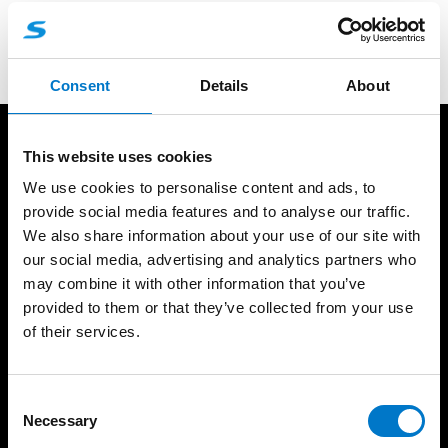
Vi ser verkligen fram emot att träffa våra kunder
och partners i april!
Consent
Details
About
Produkter
Resurser
This website uses cookies
We use cookies to personalise content and ads, to
Ljusramper
Standby Partner
provide social media features and to analyse our traffic.
Rotorljus
Referenser
We also share information about your use of our site with
Varningsljus
Ljusskola
our social media, advertising and analytics partners who
Arbetsljus
Produktkatalog
may combine it with other information that you’ve
Interiörbelysning
Support
provided to them or that they’ve collected from your use
Integrerade ljus
of their services.
Försäljningsvillkor
Extraljus
Takfäste guide
Siréner/Högtalare
Godkännanden
C
Styrsystem
Produktgaranti
Necessary
o
Paneler