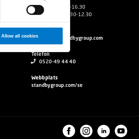
Öppettider: 7.30-16.30
Lunchstängt: 11.30-12.30
E-post
Allow all cookies
info-se@standbygroup.com
Telefon
0520-49 44 40
Webbplats
standbygroup.com/se