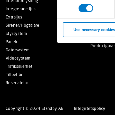
Interiörbelysning
Produktkata
n
Integrerade ljus
s
Support
Extraljus
e
Försäljningsv
n
Siréner/Högtalare
Takfäste gui
t
Use necessary cookies
Styrsystem
S
Godkännand
Paneler
e
Produktgaran
l
Datorsystem
e
Videosystem
c
Trafiksäkerhet
t
i
Tillbehör
o
Reservdelar
n
Copyright © 2024 Standby AB
Integritetspolicy