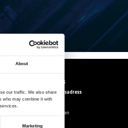
About
Kontakta oss
Post- och besöksadress
se our traffic. We also share
Standby AB
ers who may combine it with
Nohabgatan 12C
 services.
461 53 Trollhättan
Sverige
Marketing