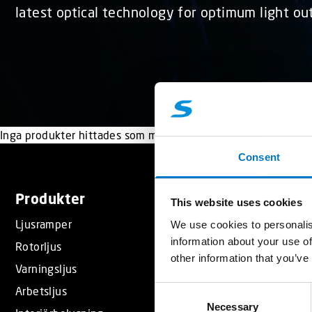
latest optical technology for optimum light ou
Inga produkter hittades som motsvarar ditt val.
Consent
Produkter
Tjänster
This website uses cookies
Ljusramper
Resurser
We use cookies to personalis
information about your use of
Rotorljus
Standby Part
other information that you’ve
Varningsljus
Referenser
Arbetsljus
C
Ljusskola
Necessary
o