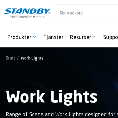
S
Sök på webbsidan
k
i
p
t
o
Produkter
Tjänster
Resurser
Suppo
m
a
i
Start
/
Work Lights
n
c
o
n
t
Work Lights
e
n
t
Range of Scene and Work Lights designed for th