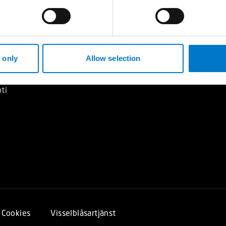
Hållbarhet
log
Karriär
Kvalitets- och miljöpolicy
illkor
Uppförandekod
de
 only
Allow selection
en
ti
Cookies
Visselblåsartjänst