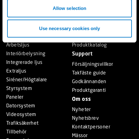
n
Produkter
Resurser
Allow selection
Ljusramper
Standby Partner
Rotorljus
Referenser
Use necessary cookies only
Varningsljus
Ljusskola
Arbetsljus
Produktkatalog
Interiörbelysning
Support
Integrerade ljus
Försäljningsvillkor
Extraljus
Takfäste guide
Siréner/Högtalare
Godkännanden
Styrsystem
Produktgaranti
Paneler
Om oss
Datorsystem
Nyheter
Videosystem
Nyhetsbrev
Trafiksäkerhet
Kontaktpersoner
Tillbehör
Mässor