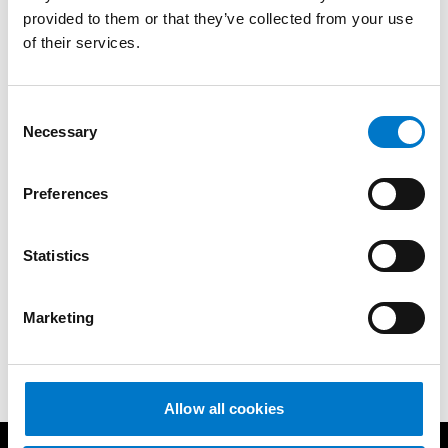
provided to them or that they’ve collected from your use
of their services.
C
Necessary
o
n
s
Preferences
e
Kontaktelement för AMP hylshus
n
1,5-2,5
t
Statistics
Artikelnummer: 39900085
S
e
Används till S09 och MS350 Sirénförstärkare samt
Marketing
l
CS30, CS35 och CS40 Styrsytem.
e
c
t
Allow all cookies
i
o