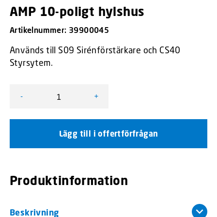
AMP 10-poligt hylshus
Artikelnummer:
39900045
Används till S09 Sirénförstärkare och CS40
Styrsytem.
-
+
AMP 10-poligt hylshus mängd
Lägg till i offertförfrågan
Produktinformation
Beskrivning