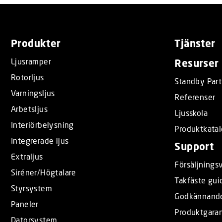
Produkter
Tjänster
Ljusramper
Resurser
Rotorljus
Standby Part
Varningsljus
Referenser
Arbetsljus
Ljusskola
Interiörbelysning
Produktkata
Integrerade ljus
Support
Extraljus
Försäljningsv
Siréner/Högtalare
Takfäste gui
Styrsystem
Godkännand
Paneler
Produktgaran
Datorsystem