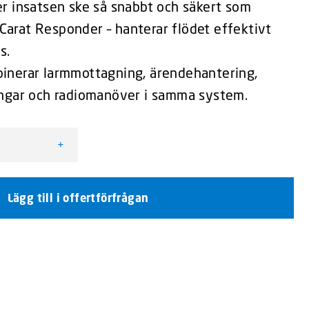
r insatsen ske så snabbt och säkert som
– Carat Responder – hanterar flödet effektivt
s.
inerar larmmottagning, ärendehantering,
ingar och radiomanöver i samma system.
+
 för utryckningsfordon mängd
Lägg till i offertförfrågan