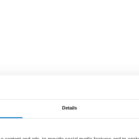
Details
e content and ads, to provide social media features and to analy