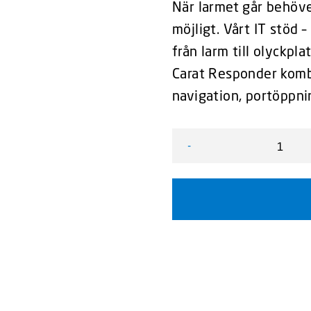
När larmet går behöve
möjligt. Vårt IT stöd 
från larm till olyckplat
Carat Responder komb
navigation, portöppn
-
Carat Responder – IT stöd