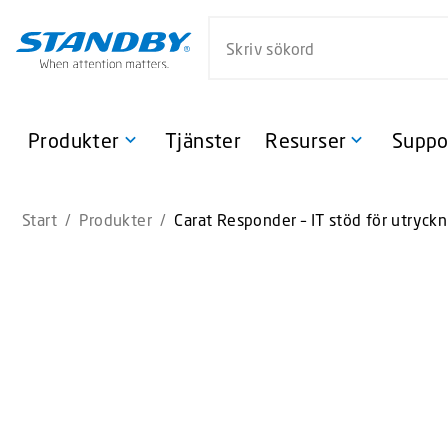
S
Sök på webbsidan
k
i
p
t
o
Produkter
Tjänster
Resurser
Suppo
m
a
i
Start
/
Produkter
/
Carat Responder – IT stöd för utryck
n
c
o
n
t
e
n
t