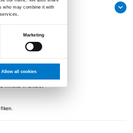
ers who may combine it with
 services.
fektivt från larm till
Marketing
system.
att komma fram till
Allow all cookies
så minskar vi antalet
fiken.