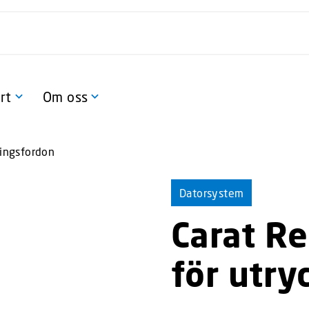
rt
Om oss
ningsfordon
Datorsystem
Carat Re
för utry