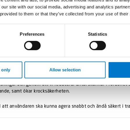
 our site with our social media, advertising and analytics partn
 provided to them or that they’ve collected from your use of their
m möjligt. Vårt IT stöd – Carat Responder – hanterar flödet ef
Preferences
Statistics
ring, navigation, portöppningar och radiomanöver i samma 
ngar påkallar vi fri väg och underlättar för blåljuspersonal 
 samma skärm.
 only
Allow selection
lösningar och genom att vi reducerar antal skärmar i fordonet 
rande, samt ökar krocksäkerheten.
 att användaren ska kunna agera snabbt och ändå säkert i tra