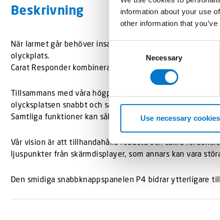
Beskrivning
information about your use of
other information that you’ve
När larmet går behöver insatsen ske så snabbt och säkert so
C
olyckplats.
Necessary
o
Carat Responder kombinerar larmmottagning, ärendehante
n
s
Tillsammans med våra högpresterande blåljus och sirenlösni
e
olycksplatsen snabbt och säkert.
n
Samtliga funktioner kan således manövreras från en och
t
Use necessary cookies
S
e
Vår vision är att tillhandahålla robusta och säkra fordons
l
ljuspunkter från skärmdisplayer, som annars kan vara stö
e
c
Den smidiga snabbknappspanelen P4 bidrar ytterligare till
t
i
o