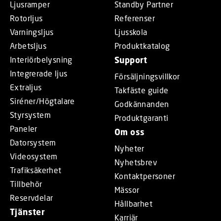
Ljusramper
Standby Partner
Rotorljus
Referenser
Varningsljus
Ljusskola
Arbetsljus
Produktkatalog
Interiörbelysning
Support
Integrerade ljus
Försäljningsvillkor
Extraljus
Takfäste guide
Siréner/Högtalare
Godkännanden
Styrsystem
Produktgaranti
Paneler
Om oss
Datorsystem
Nyheter
Videosystem
Nyhetsbrev
Trafiksäkerhet
Kontaktpersoner
Tillbehör
Mässor
Reservdelar
Hållbarhet
Tjänster
Karriär