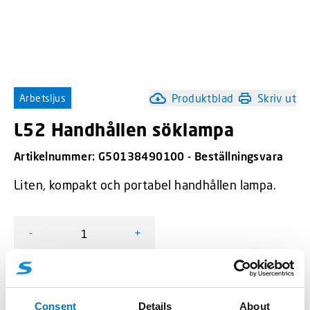
Produktblad
Skriv ut
Arbetsljus
L52 Handhållen söklampa
Artikelnummer:
G50138490100 - Beställningsvara
Liten, kompakt och portabel handhållen lampa.
-
+
L52 Handhållen söklampa mängd
Lägg till i offertförfrågan
Consent
Details
About