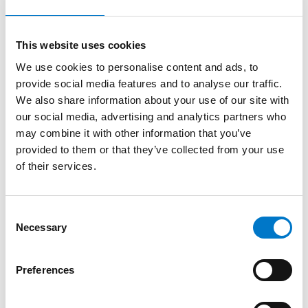
Produktinformation
This website uses cookies
We use cookies to personalise content and ads, to
provide social media features and to analyse our traffic.
Beskrivning
We also share information about your use of our site with
our social media, advertising and analytics partners who
L52 Handhållen söklampa (HHS) är en liten, bärbar
may combine it with other information that you’ve
handhållen lampa med magnetfäste. Tack vare sin
provided to them or that they’ve collected from your use
kompakta design kan den fästas tillfälligt var som helst
of their services.
på fordonet vid behov. Ljusriktningen kan justeras så
att L52 HHS lyser där ljuset behövs.
C
Necessary
o
n
Fördelar
s
Preferences
e
n