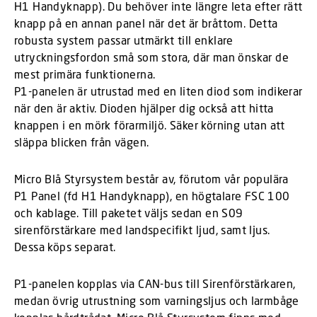
H1 Handyknapp). Du behöver inte längre leta efter rätt
knapp på en annan panel när det är bråttom. Detta
robusta system passar utmärkt till enklare
utryckningsfordon små som stora, där man önskar de
mest primära funktionerna.
P1-panelen är utrustad med en liten diod som indikerar
när den är aktiv. Dioden hjälper dig också att hitta
knappen i en mörk förarmiljö. Säker körning utan att
släppa blicken från vägen.
Micro Blå Styrsystem består av, förutom vår populära
P1 Panel (fd H1 Handyknapp), en högtalare FSC 100
och kablage. Till paketet väljs sedan en S09
sirenförstärkare med landspecifikt ljud, samt ljus.
Dessa köps separat.
P1-panelen kopplas via CAN-bus till Sirenförstärkaren,
medan övrig utrustning som varningsljus och larmbåge