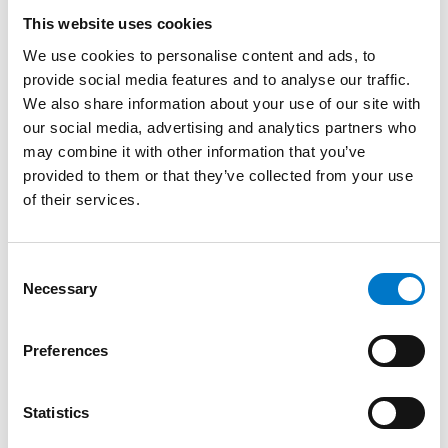
This website uses cookies
We use cookies to personalise content and ads, to
provide social media features and to analyse our traffic.
Tillbehör
(1)
We also share information about your use of our site with
our social media, advertising and analytics partners who
may combine it with other information that you’ve
provided to them or that they’ve collected from your use
of their services.
C
Necessary
o
n
s
Preferences
e
n
t
Statistics
S