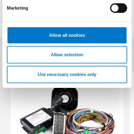
S09 Sirénförstärkare
e
Marketing
l
Driftsäker förstärkare för högsta uppmärksamhet.
e
c
t
Allow all cookies
i
o
n
Allow selection
Relaterade produkter
(3)
Use necessary cookies only