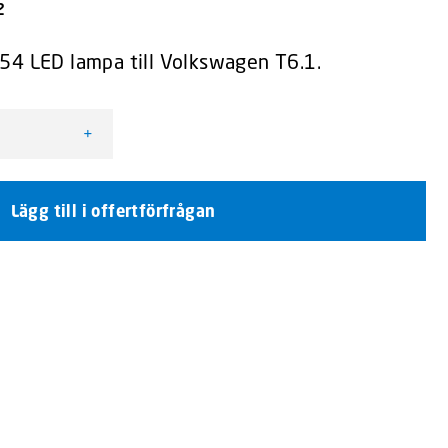
2
54 LED lampa till Volkswagen T6.1.
+
 T6.1 mängd
Lägg till i offertförfrågan