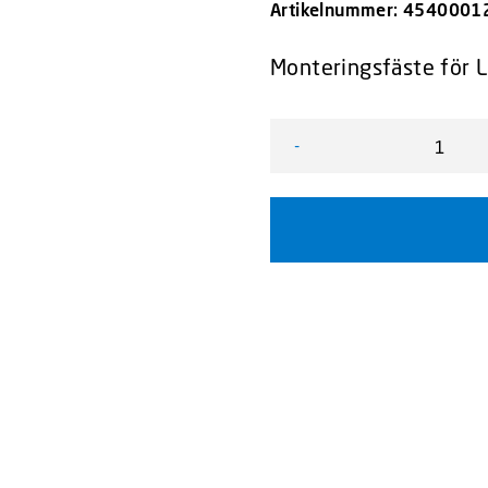
Artikelnummer:
4540001
Monteringsfäste för L
-
Monteringsfäste L54, VW