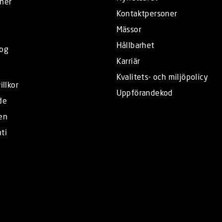
ner
Kontaktpersoner
Mässor
Hållbarhet
log
Karriär
Kvalitets- och miljöpolicy
illkor
Uppförandekod
de
en
ti