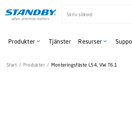
S
Sök på webbsidan
k
i
p
t
o
Produkter
Tjänster
Resurser
Suppo
m
a
i
Start
/
Produkter
/
Monteringsfäste L54, VW T6.1
n
c
o
n
t
e
n
t