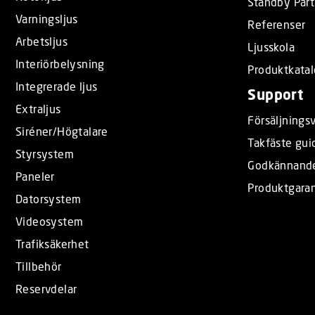
Standby Part
Varningsljus
Referenser
Arbetsljus
Ljusskola
Interiörbelysning
Produktkata
Integrerade ljus
Support
Extraljus
Försäljningsv
Siréner/Högtalare
Takfäste gui
Styrsystem
Godkännand
Paneler
Produktgaran
Datorsystem
Videosystem
Trafiksäkerhet
Tillbehör
Reservdelar