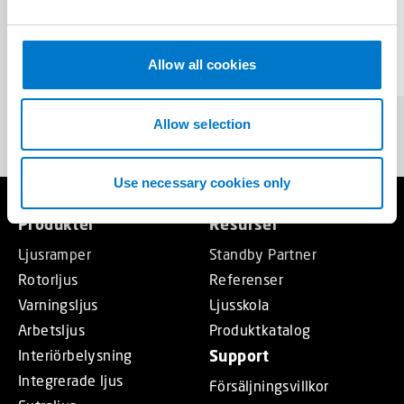
Vision X VL Series Round
e
Arbetsljus
c
t
Allow all cookies
Kompakt och robust arbetsljus.
i
o
n
Allow selection
Use necessary cookies only
Produkter
Resurser
Ljusramper
Standby Partner
Rotorljus
Referenser
Varningsljus
Ljusskola
Arbetsljus
Produktkatalog
Interiörbelysning
Support
Integrerade ljus
Försäljningsvillkor