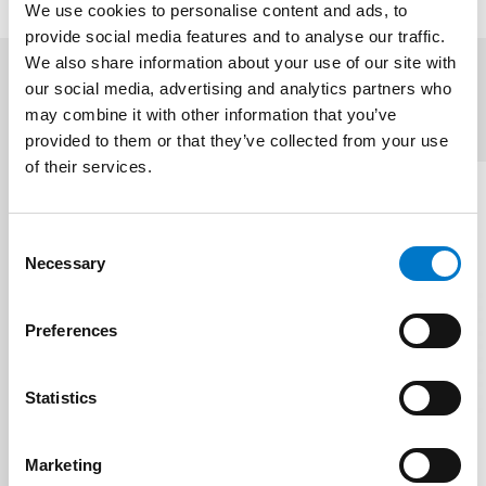
We use cookies to personalise content and ads, to
provide social media features and to analyse our traffic.
We also share information about your use of our site with
our social media, advertising and analytics partners who
Relaterade produkter
may combine it with other information that you’ve
(3)
provided to them or that they’ve collected from your use
of their services.
C
Necessary
o
n
s
Preferences
e
n
t
Statistics
S
e
Marketing
l