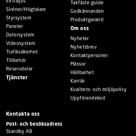
Extraljus
Takfäste guide
Siréner/Högtalare
Godkännanden
Styrsystem
Produktgaranti
Paneler
Om oss
Datorsystem
Nyheter
Videosystem
Nyhetsbrev
Trafiksäkerhet
Kontaktpersoner
Tillbehör
Mässor
Reservdelar
Hållbarhet
Tjänster
Karriär
Kvalitets- och miljöpolicy
Uppförandekod
Kontakta oss
Post- och besöksadress
Standby AB