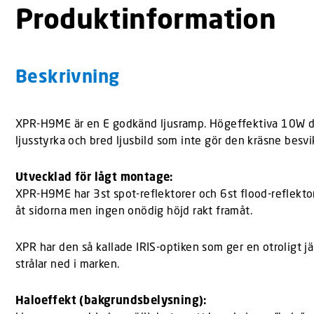
Produktinformation
Beskrivning
XPR-H9ME är en E godkänd ljusramp. Högeffektiva 10W diod
ljusstyrka och bred ljusbild som inte gör den kräsne bes
Utvecklad för lågt montage:
XPR-H9ME har 3st spot-reflektorer och 6st flood-reflektor
åt sidorna men ingen onödig höjd rakt framåt.
XPR har den så kallade IRIS-optiken som ger en otroligt jäm
strålar ned i marken.
Haloeffekt (bakgrundsbelysning):