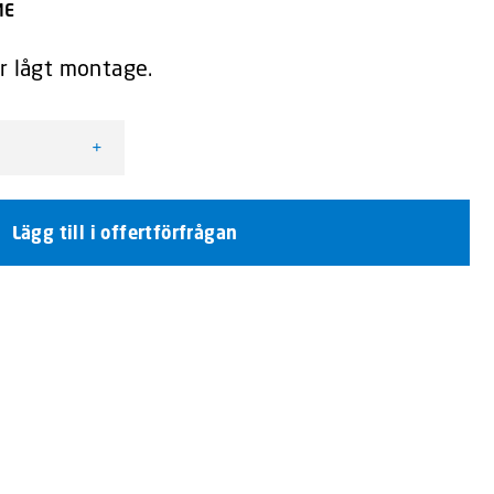
ME
ör lågt montage.
+
xtraljusramp mängd
Lägg till i offertförfrågan