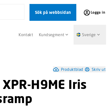
Sök på webbsidan
Logga in
Kontakt
Kundsegment
Sverige
Produktblad
Skriv ut
X XPR-H9ME Iris
usramp