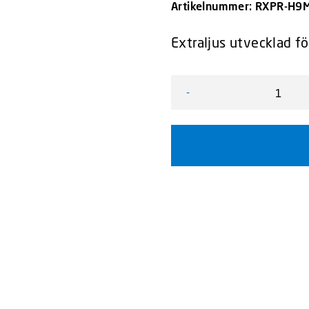
Artikelnummer:
RXPR-H9
Extraljus utvecklad f
-
Vision X XPR-H9ME Iris E