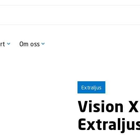
rt
Om oss
p
Extraljus
Vision 
Extralj