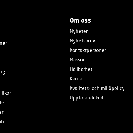
Om oss
Nyheter
Nyhetsbrev
ner
Kontaktpersoner
Mässor
Hållbarhet
log
Karriär
Kvalitets- och miljöpolicy
illkor
Uppförandekod
de
en
ti