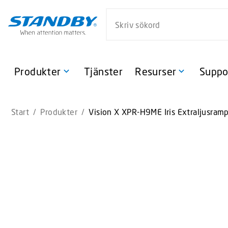
S
Sök på webbsidan
k
i
p
t
o
Produkter
Tjänster
Resurser
Suppo
m
a
i
Start
/
Produkter
/
Vision X XPR-H9ME Iris Extraljusram
n
c
o
n
t
e
n
t