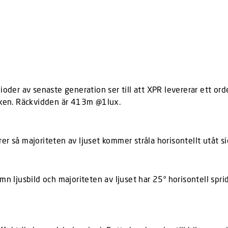
er av senaste generation ser till att XPR levererar ett ord
viken. Räckvidden är 413m @1lux.
er så majoriteten av ljuset kommer stråla horisontellt utåt 
n ljusbild och majoriteten av ljuset har 25° horisontell spridn