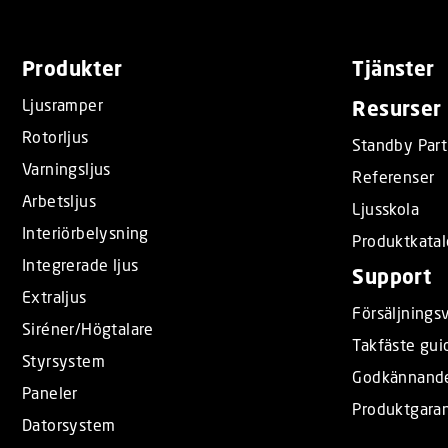
Produkter
Tjänster
Ljusramper
Resurser
Rotorljus
Standby Part
Varningsljus
Referenser
Arbetsljus
Ljusskola
Interiörbelysning
Produktkata
Integrerade ljus
Support
Extraljus
Försäljningsv
Siréner/Högtalare
Takfäste gui
Styrsystem
Godkännand
Paneler
Produktgaran
Datorsystem