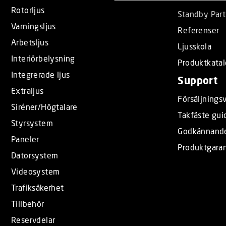
l
Rotorljus
Standby Part
e
Varningsljus
Referenser
c
Arbetsljus
t
Ljusskola
i
Interiörbelysning
Produktkata
o
Integrerade ljus
Support
n
Extraljus
Försäljningsv
Siréner/Högtalare
Takfäste gui
Styrsystem
Godkännand
Paneler
Produktgaran
Datorsystem
Videosystem
Trafiksäkerhet
Tillbehör
Reservdelar