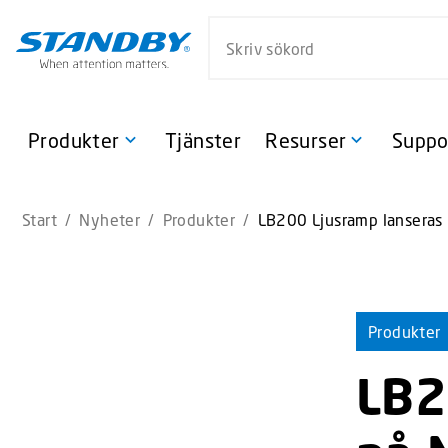
S
Sök på webbsidan
k
i
p
t
o
Produkter
Tjänster
Resurser
Suppo
m
a
i
Start
/
Nyheter
/
Produkter
/
LB200 Ljusramp lanseras 
n
c
o
n
t
Produkter
e
n
LB2
t