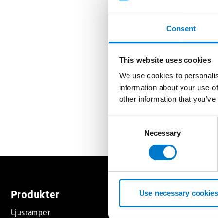
Spännande ny
Consent
meddela att 
Besök oss p
This website uses cookies
här efter fl
We use cookies to personalis
information about your use of
Du hittar os
other information that you’ve
C
Necessary
o
n
s
e
n
t
Produkter
Tjänster
Use necessary cookies
S
Ljusramper
Resurser
e