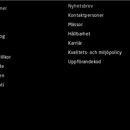
Nyhetsbrev
ner
Kontaktpersoner
Mässor
Hållbarhet
log
Karriär
Kvalitets- och miljöpolicy
illkor
Uppförandekod
de
en
ti