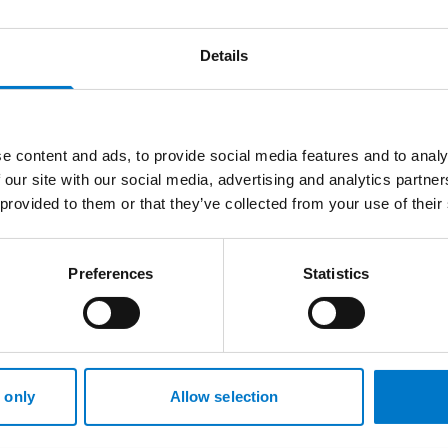
heter! LB200 Ljusramp lanseras på Milipol 14 nov. Vi är gla
Details
vi snart lanserar vår nya supertunna
LB200 Ljusramp
!
å
Milipol i Paris
den 14–17 november och upplev den live, elle
er bilder och mer information om ljusrampen inom kort.
e content and ads, to provide social media features and to analy
 our site with our social media, advertising and analytics partn
s i monter 5 K 141. Vi ser fram emot att träffa dig där!
 provided to them or that they’ve collected from your use of their
Preferences
Statistics
Om oss
 only
Allow selection
Nyheter