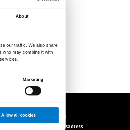
da att kunna
About
r håll utkik
se our traffic. We also share
ers who may combine it with
 services.
Marketing
Kontakta oss
Allow all cookies
Post- och besöksadress