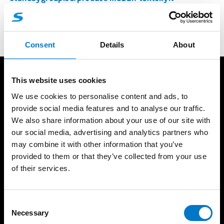
Consent
Details
About
This website uses cookies
Produkter
Resurser
We use cookies to personalise content and ads, to
Ljusramper
Standby Partner
provide social media features and to analyse our traffic.
Rotorljus
Referenser
We also share information about your use of our site with
Varningsljus
Ljusskola
our social media, advertising and analytics partners who
Arbetsljus
Produktkatalog
may combine it with other information that you’ve
Interiörbelysning
Support
provided to them or that they’ve collected from your use
of their services.
Integrerade ljus
Försäljningsvillkor
Extraljus
Takfäste guide
Siréner/Högtalare
Godkännanden
C
Styrsystem
Necessary
Produktgaranti
o