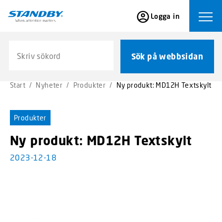
S
Logga in
k
Ope
i
p
Sök på webbsidan
t
Sök på webbsidan
o
m
Start
/
Nyheter
/
Produkter
/
Ny produkt: MD12H Textskylt
a
i
n
Produkter
c
o
Ny produkt: MD12H Textskylt
n
2023-12-18
t
e
n
t