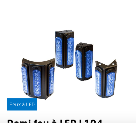
Feux à LED
Demi feu à LED L104
En remplacement des feux et rampes au dessus du