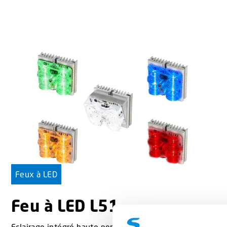
Feux à LED
Feu à LED L51
Eclairage intégré haute performance.