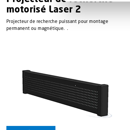
motorisé Laser 2
l
e
c
Projecteur de recherche puissant pour montage
t
permanent ou magnétique. .
i
o
n