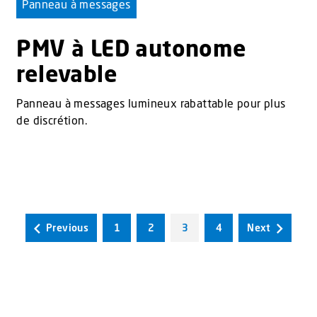
Panneau à messages
PMV à LED autonome
relevable
Panneau à messages lumineux rabattable pour plus
de discrétion.
Previous
1
2
3
4
Next