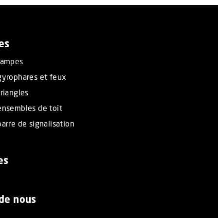
es
rampes
gyrophares et feux
riangles
ensembles de toit
arre de signalisation
es
 de nous