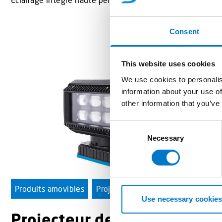
Consent
This website uses cookies
We use cookies to personalis
information about your use of
other information that you’ve
C
Necessary
o
n
s
e
n
Produits amovibles
Projecteurs
t
Use necessary cookies
S
Projecteur de recherche
e