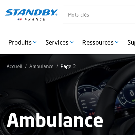
S
Search website
k
i
p
t
o
Produits
Services
Ressources
Su
m
a
i
Accueil
/
Ambulance
/
Page 3
n
c
o
n
t
e
Ambulance
n
t