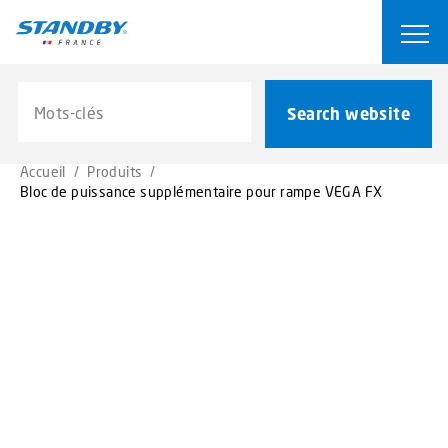
S
k
Ope
i
p
Search website
t
Search website
o
m
Accueil
/
Produits
/
a
Bloc de puissance supplémentaire pour rampe VEGA FX
i
n
c
o
n
t
e
n
t