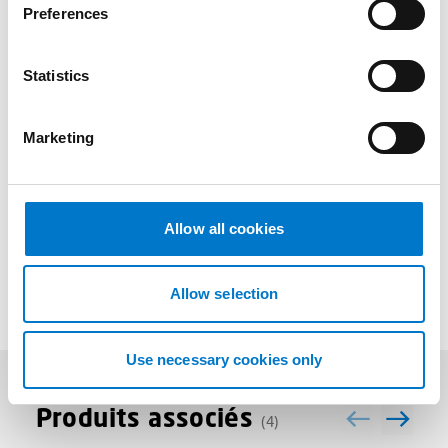
s
Avantages
Preferences
e
n
t
Statistics
S
Documents
e
Marketing
l
e
c
t
Plus d'informations
Allow all cookies
i
o
n
Allow selection
Use necessary cookies only
Produits associés
(4)