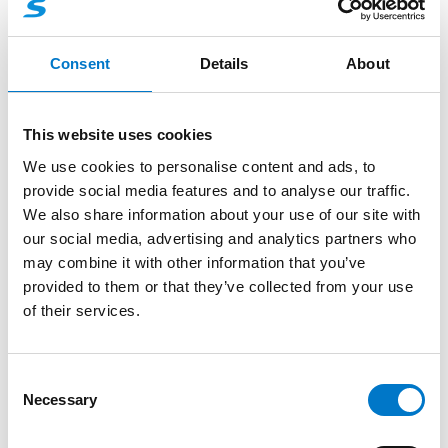
embarqués, indispensables pour les interventions.
Avec ce bloc de puissance, bénéficiez d’une
Consent
Details
About
solution d’extension fiable et sécurisée, prête à
répondre aux exigences des opérations sur le
terrain et à renforcer la sécurité de chaque
This website uses cookies
intervention.
We use cookies to personalise content and ads, to
provide social media features and to analyse our traffic.
We also share information about your use of our site with
COMPATIBILITÉ :
our social media, advertising and analytics partners who
may combine it with other information that you’ve
Rampe VEGA FX Basic
provided to them or that they’ve collected from your use
Rampe VEGA FX Balisage
of their services.
Rampe VEGA FX Défilement
Rampe VEGA FX PMV/PML
C
Necessary
o
n