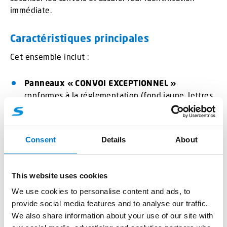
immédiate.
Caractéristiques principales
Cet ensemble inclut :
Panneaux « CONVOI EXCEPTIONNEL »
conformes à la réglementation (fond jaune, lettres
noires, film rétroréfléchissant Classe II).
Feux tournants LED homologués R65
, à faible
consommation et sans entretien.
Consent
Details
About
Technologie
microprisme haute réflexion
pour
une visibilité supérieure à 300 m.
Panneaux repliables pour dissimulation hors
This website uses cookies
service, conformément à l’arrêté du 4 mai 2006.
We use cookies to personalise content and ads, to
provide social media features and to analyse our traffic.
Durabilité et performance
We also share information about your use of our site with
Les matériaux utilisés résistent aux intempéries, aux