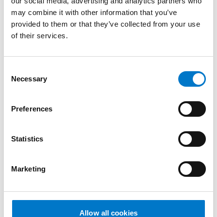
our social media, advertising and analytics partners who
UV et aux conditions de circulation intensives.
may combine it with other information that you’ve
L’installation est simple et rapide, garantissant une
provided to them or that they’ve collected from your use
signalisation fiable et durable.
of their services.
C
Avantages
Necessary
o
n
s
Preferences
e
n
Schémas
t
Statistics
S
e
Marketing
l
Documents
e
c
t
Allow all cookies