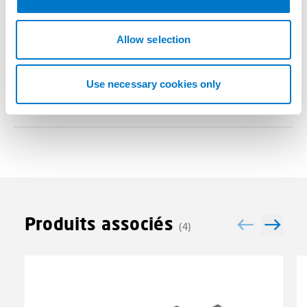
i
Informations techniques
o
n
Allow selection
Use necessary cookies only
Plus d'informations
Produits associés
(4)