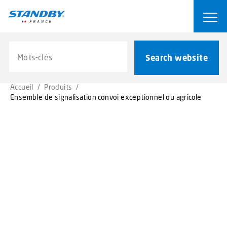
S
k
Ope
i
p
Search website
t
Search website
o
m
Accueil
/
Produits
/
a
Ensemble de signalisation convoi exceptionnel ou agricole
i
n
c
o
n
t
e
n
t