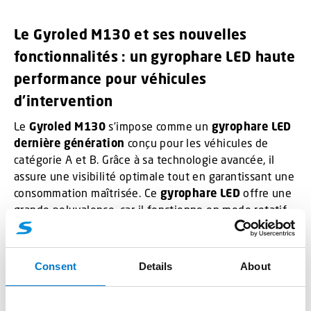
Le Gyroled M130 et ses nouvelles
fonctionnalités : un gyrophare LED haute
performance pour véhicules
d’intervention
Le
Gyroled M130
s’impose comme un
gyrophare LED
dernière génération
conçu pour les véhicules de
catégorie A et B. Grâce à sa technologie avancée, il
assure une visibilité optimale tout en garantissant une
consommation maîtrisée. Ce
gyrophare LED
offre une
grande polyvalence, car il fonctionne en mode rotatif
ou en mode clignotant, avec simple, double ou triple
flash. De plus, il couvre un champ lumineux à 180 ou
360 degrés, ce qui améliore considérablement la
Consent
Details
About
sécurité sur chaque intervention.