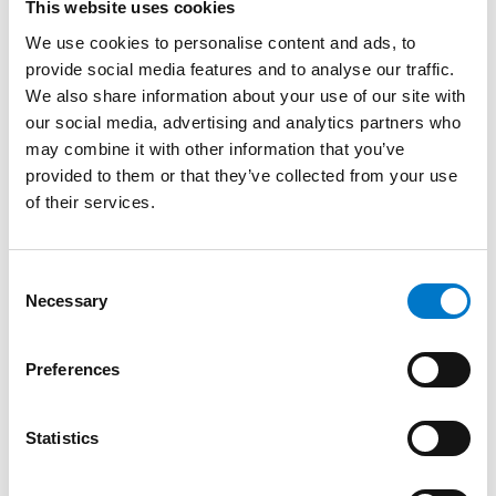
This website uses cookies
Un gyrophare robuste et fiable
We use cookies to personalise content and ads, to
provide social media features and to analyse our traffic.
Ce produit bénéficie d’une conception robuste. Il reste
We also share information about your use of our site with
complètement étanche, résiste aux vibrations et
our social media, advertising and analytics partners who
supporte les inversions de polarité. Ainsi, il fonctionne
may combine it with other information that you’ve
même lorsque le moteur est éteint, ce qui renforce son
provided to them or that they’ve collected from your use
efficacité en situation d’urgence. Comme aucune
of their services.
courroie, aucun moteur ou aucune ampoule coûteuse
ne nécessite un remplacement, son entretien est
inexistant. Cette fiabilité constitue un atout majeur
C
pour les flottes exigeant un
gyrophare LED durable
Necessary
o
et performant
.
n
s
Comparatif de la gamme GYROLED
Preferences
e
n
Un produit conforme aux normes
t
Statistics
aéroportuaires
S
e