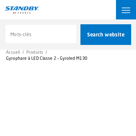
S
k
Ope
i
p
Search website
t
Search website
o
m
Accueil
/
Produits
/
a
Gyrophare à LED Classe 2 – Gyroled M130
i
n
c
o
n
t
e
n
t