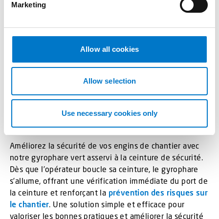
En plus de répondre aux
réglementations
pour
Marketing
l
véhicules prioritaires, le
Gyroled M130
respecte
e
également les normes
OACI
et
EASA
. Il convient donc
c
aussi aux véhicules et obstacles mobiles en zone
t
Allow all cookies
aéroportuaire. Ces certifications renforcent la position
i
du
gyrophare LED
comme une solution
o
professionnelle et polyvalente pour les
n
Allow selection
environnements les plus exigeants.
Gyrophare vert : sécurité ceinture sur
Use necessary cookies only
engins de chantier
Améliorez la sécurité de vos engins de chantier avec
notre gyrophare vert asservi à la ceinture de sécurité.
Dès que l’opérateur boucle sa ceinture, le gyrophare
s’allume, offrant une vérification immédiate du port de
la ceinture et renforçant la
prévention des risques sur
le chantier
. Une solution simple et efficace pour
valoriser les bonnes pratiques et améliorer la sécurité