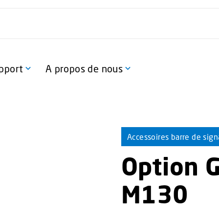
pport
A propos de nous
Accessoires barre de sign
Option 
M130