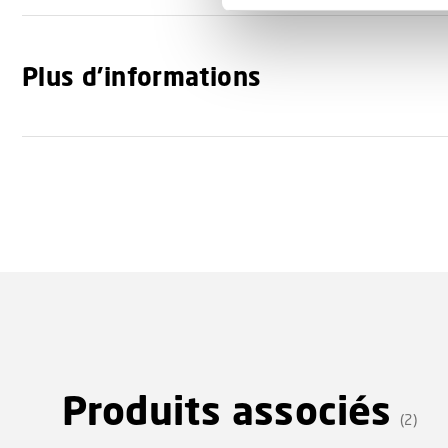
e
l
e
Plus d'informations
c
t
i
o
n
Produits associés
(2)