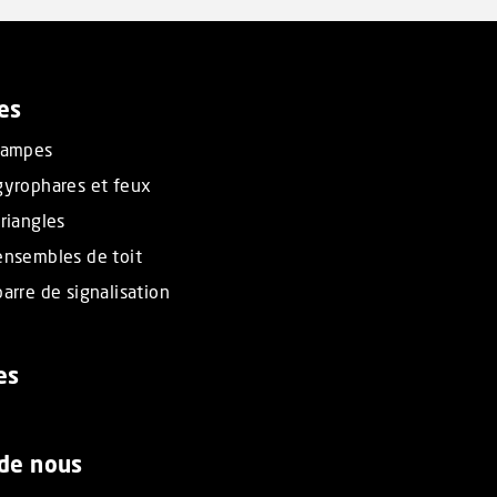
es
rampes
gyrophares et feux
riangles
ensembles de toit
arre de signalisation
es
 de nous