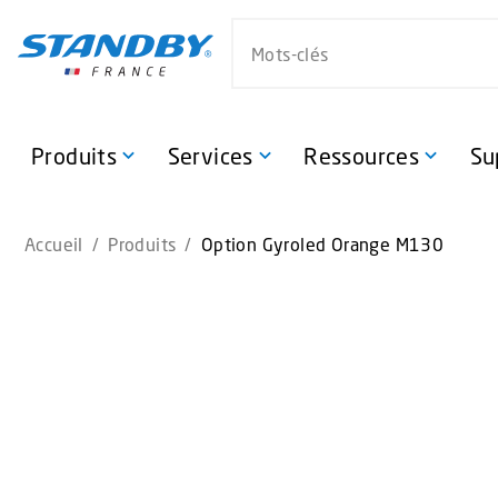
S
Search website
k
i
p
t
o
Produits
Services
Ressources
Su
m
a
i
Accueil
/
Produits
/
Option Gyroled Orange M130
n
c
o
n
t
e
n
t