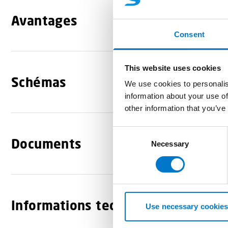
Avantages
Consent
This website uses cookies
Schémas
We use cookies to personalis
information about your use of
other information that you’ve
C
Documents
Necessary
o
n
s
e
n
Informations techniques
t
Use necessary cookies
S