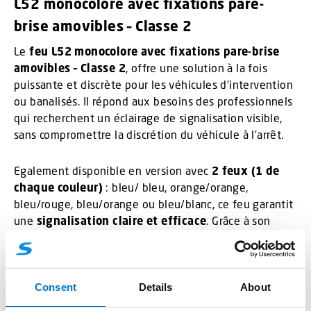
L52 monocolore avec fixations pare-
brise amovibles – Classe 2
Le
feu L52 monocolore avec fixations pare-brise
amovibles – Classe 2
, offre une solution à la fois
puissante et discrète pour les véhicules d’intervention
ou banalisés. Il répond aux besoins des professionnels
qui recherchent un éclairage de signalisation visible,
sans compromettre la discrétion du véhicule à l’arrêt.
Egalement disponible en version avec
2 feux (1 de
chaque couleur)
: bleu/ bleu, orange/orange,
bleu/rouge, bleu/orange ou bleu/blanc, ce feu garantit
une
signalisation claire et efficace
. Grâce à son
homologation en
classe 2
, il offre une intensité
lumineuse renforcée, parfaitement adaptée aux
situations exigeant une visibilité accrue.
Consent
Details
About
Le
L52
se fixe directement sur le pare-brise à l’aide de