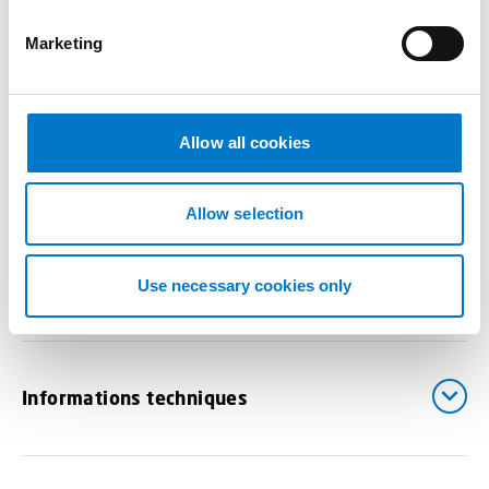
S
e
Compatible avec les
feux de balisage L52
Marketing
l
monocolores Classe 2
e
c
t
Allow all cookies
i
Avantages
o
n
Allow selection
Documents
Use necessary cookies only
Informations techniques