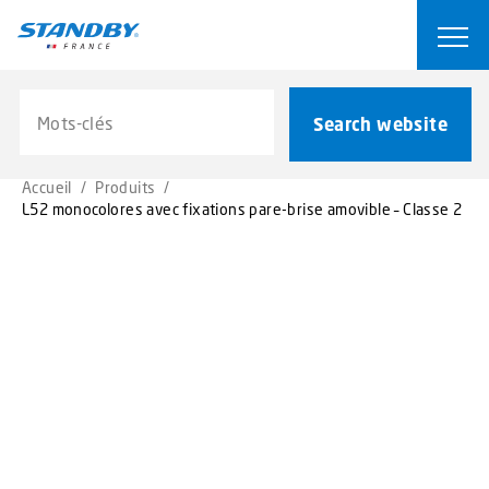
S
k
Ope
i
p
Search website
t
Search website
o
m
Accueil
/
Produits
/
a
L52 monocolores avec fixations pare-brise amovible – Classe 2
i
n
c
o
n
t
e
n
t