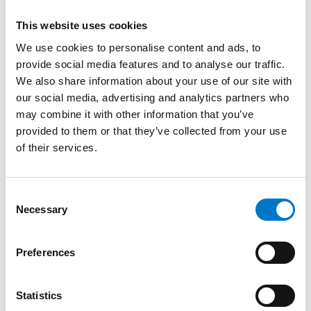
ventouses ou de bandes Velcro. Cette double option
This website uses cookies
de fixation permet une pose rapide, sans perçage, et
un retrait tout aussi facile. La connexion via une prise
We use cookies to personalise content and ads, to
allume-cigare rend son utilisation immédiate, sans
provide social media features and to analyse our traffic.
installation complexe.
We also share information about your use of our site with
our social media, advertising and analytics partners who
may combine it with other information that you’ve
Conçu pour durer, le
L52 intègre un boîtier en
provided to them or that they’ve collected from your use
aluminium extrudé noir
, à la fois léger et robuste. Sa
of their services.
lentille en polycarbonate assure une excellente
résistance aux chocs, aux rayures et aux intempéries.
Ce feu s’adapte à toutes les conditions, même les plus
C
difficiles.
Necessary
o
n
Grâce à son design compact et épuré, il reste discret
s
tout en garantissant une visibilité optimale en
Preferences
e
intervention. Facile à installer, simple à utiliser et
n
conçu pour durer, le
L52 classe 2
est un choix fiable
t
Statistics
pour les professionnels de terrain.