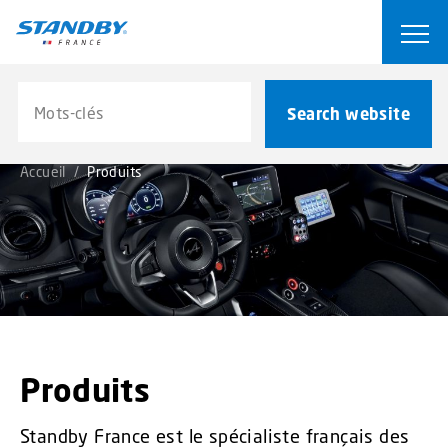
S
k
Ope
i
p
Search website
t
Search website
o
m
Accueil
/
Produits
a
i
n
c
o
n
t
e
n
Produits
t
Standby France est le spécialiste français des