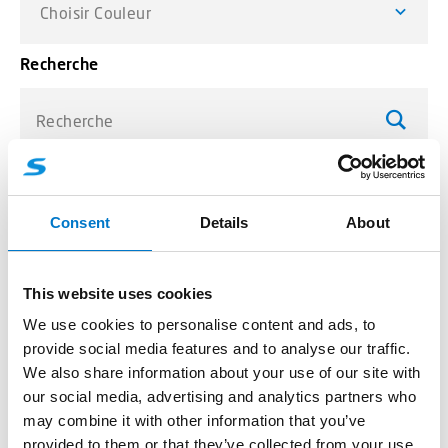
Choisir Couleur
Recherche
Recherche
Affichage de 289–290 sur 290
Consent
Details
About
résultats
Accessoires rampes
This website uses cookies
We use cookies to personalise content and ads, to
Câble plat 7 m pour prise de rampe
provide social media features and to analyse our traffic.
Code article: 34676
We also share information about your use of our site with
our social media, advertising and analytics partners who
Option pour rampes VEGA FX : adapté aux véhicules
may combine it with other information that you’ve
utilitaires.
provided to them or that they’ve collected from your use