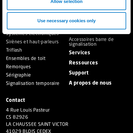
n
Allow selection
Accessoires gyrophares et
Feux à LED
feux
Projecteurs
Accessoires triangles
Use necessary cookies only
Rampes
Accessoires ensembles de
toit
Systèmes électroniques
Accessoires barre de
Sirènes et haut-parleurs
signalisation
Triflash
Services
Ensembles de toit
Ressources
Remorques
Support
Sérigraphie
A propos de nous
Signalisation temporaire
Contact
4 Rue Louis Pasteur
CS 82926
LA CHAUSSEE SAINT VICTOR
41029 BLOIS CEDEX