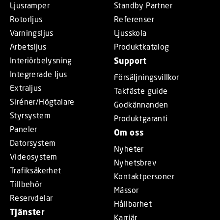
Ljusramper
Standby Partner
Rotorljus
Referenser
Varningsljus
Ljusskola
Arbetsljus
Produktkatalog
Interiörbelysning
Support
Integrerade ljus
Försäljningsvillkor
Extraljus
Takfäste guide
Siréner/Högtalare
Godkännanden
Styrsystem
Produktgaranti
Paneler
Om oss
Datorsystem
Nyheter
Videosystem
Nyhetsbrev
Trafiksäkerhet
Kontaktpersoner
Tillbehör
Mässor
Reservdelar
Hållbarhet
Tjänster
Karriär