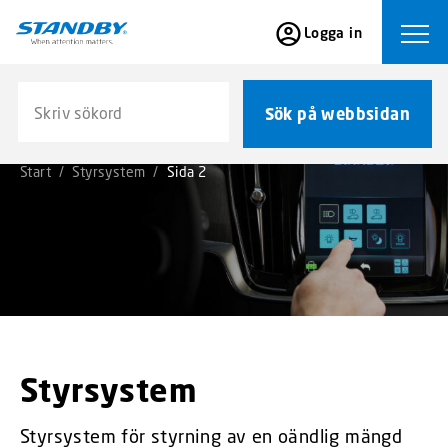
S
Logga in
k
Ope
i
p
Sök på webbsidan
t
Sök på webbsidan
o
m
Start
/
Styrsystem
/
Sida 2
a
i
n
c
o
n
t
e
n
Styrsystem
t
Styrsystem för styrning av en oändlig mängd