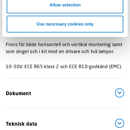
kraftfullt ljus som är godkänt enligt ECE R65 klass 2.
n
Allow selection
Specialanpassade fästen för grillmontage finns till
Vito, Sprinter och T6. Universalfäste finns som
Use necessary cookies only
tillbehör.
Finns för både horisontell och vertikal montering samt
som singel och i kit med en drivare och två lampor.
10-30V. ECE R65 klass 2 och ECE R10-godkänd (EMC).
Dokument
Teknisk data