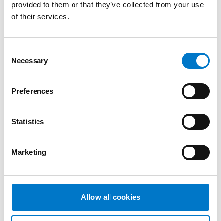
provided to them or that they’ve collected from your use
of their services.
-
+
L54 Lampa gul mängd
C
Necessary
o
n
Lägg till i offertförfrågan
s
Preferences
e
n
Produktinformation
t
Statistics
S
e
Marketing
Beskrivning
l
e
c
Vår nyutvecklade lampa L54 är specialdesignad för att
t
Allow all cookies
monteras i trånga utrymmen. Den har en låg profil och
i
montaget blir diskret samtidigt som den har ett
o