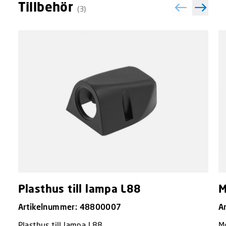
Tillbehör
(3)
Plasthus till lampa L88
M
Artikelnummer: 48800007
A
Plasthus till lampa L88
M