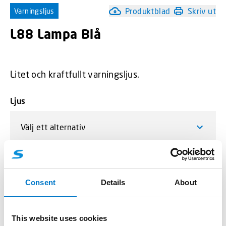
Produktblad
Skriv ut
Varningsljus
L88 Lampa Blå
Litet och kraftfullt varningsljus.
Ljus
-
+
L88 Lampa Blå mängd
Consent
Details
About
This website uses cookies
Lägg till i offertförfrågan