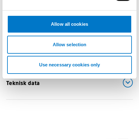
e
c
Fördelar
t
Allow all cookies
i
o
n
Allow selection
Dokument
Use necessary cookies only
Teknisk data