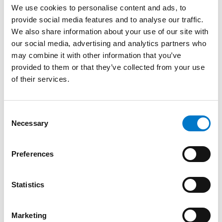
We use cookies to personalise content and ads, to
provide social media features and to analyse our traffic.
We also share information about your use of our site with
Produktinformation
our social media, advertising and analytics partners who
may combine it with other information that you’ve
provided to them or that they’ve collected from your use
Beskrivning
of their services.
L88-lampan är en liten och kraftfull varningslampa
C
med ECE R65 klass 2 godkännande.
Necessary
o
n
Lampan är liten med ett litet inbyggnadsdjup som ger
s
Preferences
den flera möjligheter till montage där utrymmet är
e
begränsat.
n
t
Statistics
Lampan finns i en singel-version med drivare och i en
S
dubbel-version med två lampor och en drivare.
e
Marketing
l