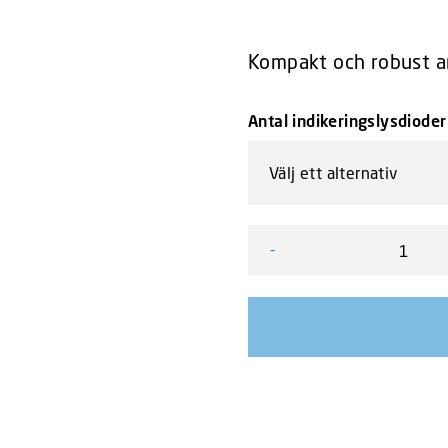
Kompakt och robust ar
Antal indikeringslysdioder
-
Vision X VL Series Square