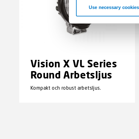
t
Use necessary cookies
S
e
l
e
c
t
i
Vision X VL Series
o
Round Arbetsljus
n
Kompakt och robust arbetsljus.