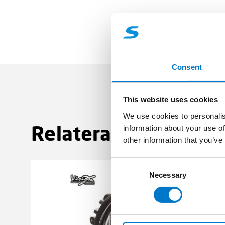
Consent
This website uses cookies
We use cookies to personalis
Relaterade produkte
information about your use of
other information that you’ve
C
Necessary
o
n
s
e
n