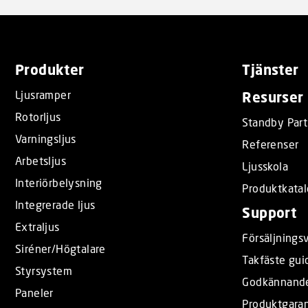
Produkter
Tjänster
Ljusramper
Resurser
Rotorljus
Standby Part
Varningsljus
Referenser
Arbetsljus
Ljusskola
Interiörbelysning
Produktkata
Integrerade ljus
Support
Extraljus
Försäljningsv
Siréner/Högtalare
Takfäste gui
Styrsystem
Godkännand
Paneler
Produktgaran