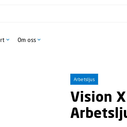
rt
Om oss
Arbetsljus
Vision X
Arbetslj