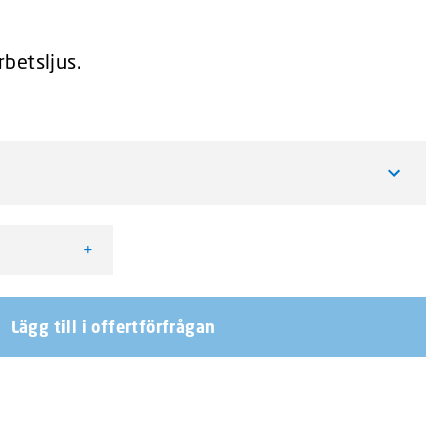
betsljus.
+
 Arbetsljus mängd
Lägg till i offertförfrågan