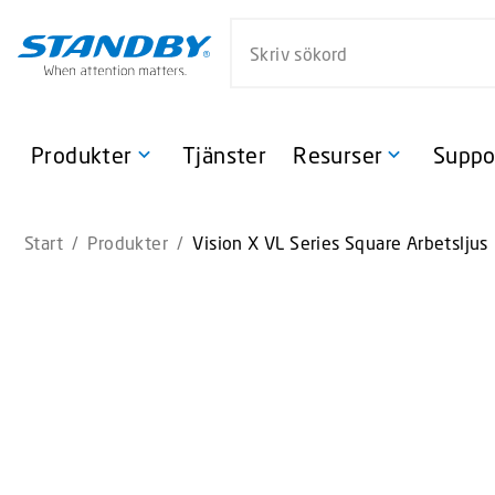
S
Sök på webbsidan
k
i
p
t
o
Produkter
Tjänster
Resurser
Suppo
m
a
i
Start
/
Produkter
/
Vision X VL Series Square Arbetsljus
n
c
o
n
t
e
n
t