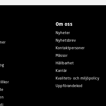
Om oss
Nyheter
Nyhetsbrev
ner
Kontaktpersoner
Mässor
Hållbarhet
log
Karriär
Kvalitets- och miljöpolicy
illkor
Uppförandekod
de
en
ti