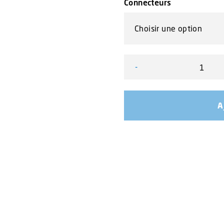
Connecteurs
-
quantité de Mini rampe V
A