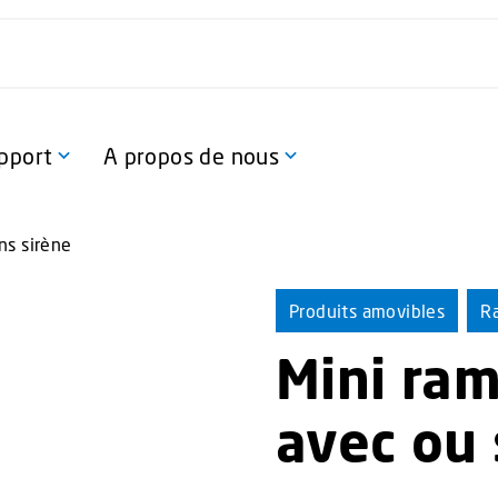
pport
A propos de nous
ns sirène
Produits amovibles
R
Mini ra
avec ou 