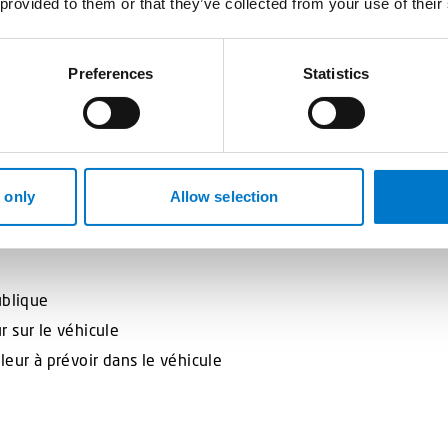
 provided to them or that they’ve collected from your use of their
Preferences
Statistics
irène
pour les petits véhicules et/ou les véhicules avec une fonct
mplètement amovible et très rapide et facile d’installation.
 only
Allow selection
ublique
 sur le véhicule
leur à prévoir dans le véhicule