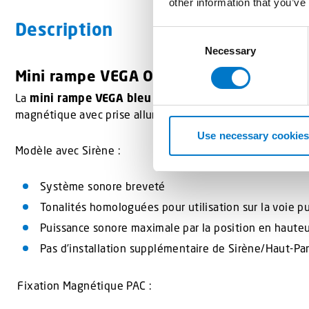
other information that you’ve
Description
C
Necessary
o
n
Mini rampe VEGA Orange avec ou sans s
s
La
mini rampe VEGA bleu
avec ou sans sirène est idéale 
e
magnétique avec prise allume-cigare offre une solution co
n
t
Use necessary cookies
Modèle avec Sirène :
S
e
l
Système sonore breveté
e
Tonalités homologuées pour utilisation sur la voie p
c
Puissance sonore maximale par la position en hauteur
t
Pas d’installation supplémentaire de Sirène/Haut-Par
i
o
n
Fixation Magnétique PAC :