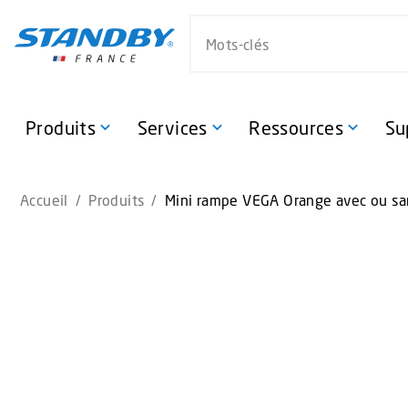
S
Search website
k
i
p
t
o
Produits
Services
Ressources
Su
m
a
i
Accueil
/
Produits
/
Mini rampe VEGA Orange avec ou sa
n
c
o
n
t
e
n
t