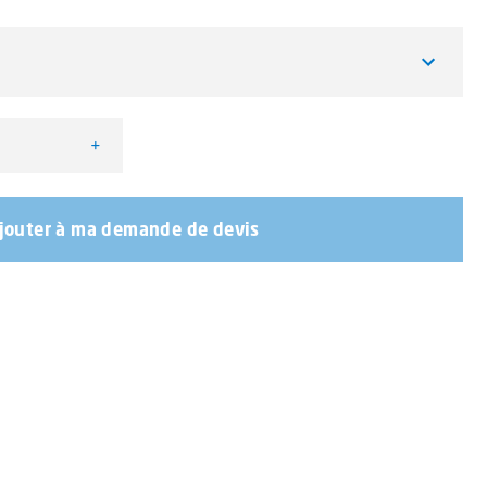
+
EGA Orange avec ou sans sirène
jouter à ma demande de devis