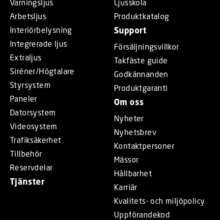
Varningsljus
Ljusskola
Arbetsljus
Produktkatalog
Interiörbelysning
Support
Integrerade ljus
Försäljningsvillkor
Extraljus
Takfäste guide
Siréner/Högtalare
Godkännanden
Styrsystem
Produktgaranti
Paneler
Om oss
Datorsystem
Nyheter
Videosystem
Nyhetsbrev
Trafiksäkerhet
Kontaktpersoner
Tillbehör
Mässor
Reservdelar
Hållbarhet
Tjänster
Karriär
Kvalitets- och miljöpolicy
Uppförandekod