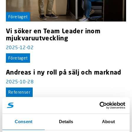
Företaget
Vi söker en Team Leader inom
mjukvaruutveckling
2025-12-02
Företaget
Andreas i ny roll på sälj och marknad
2025-10-28
Referenser
CBRNE-bil till Tullverket
2025-10-21
Consent
Details
About
Företaget