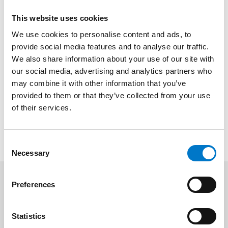
Vinod ny mjukvaruutvecklare
This website uses cookies
2025-09-25
We use cookies to personalise content and ads, to
provide social media features and to analyse our traffic.
We also share information about your use of our site with
1
2
3
…
17
our social media, advertising and analytics partners who
may combine it with other information that you’ve
provided to them or that they’ve collected from your use
of their services.
C
Necessary
o
n
s
Preferences
e
Om du vill veta mer om oss
n
Tveka inte att kontakta oss om du vill veta mer om oss!
t
Statistics
Vi vill gärna veta mer om dig!