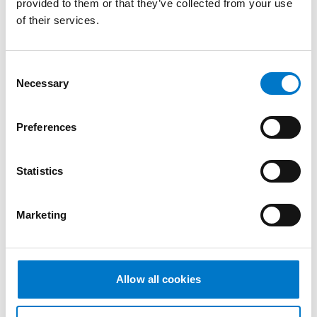
provided to them or that they’ve collected from your use
of their services.
C
Necessary
o
n
s
Preferences
e
n
t
Statistics
S
e
Marketing
l
e
Datorsystem
c
t
Allow all cookies
i
Carat Responder – IT stöd för
o
utryckningsfordon