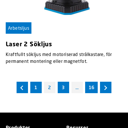
Arbetsljus
Laser 2 Sökljus
Kraftfullt sökljus med motoriserad strålkastare, för
permanent montering eller magnetfot.
1
2
3
…
16
Produkter
Resurser