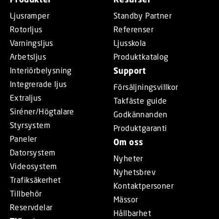
Ljusramper
Standby Partner
Rotorljus
Referenser
Varningsljus
Ljusskola
Arbetsljus
Produktkatalog
Interiörbelysning
Support
Integrerade ljus
Försäljningsvillkor
Extraljus
Takfäste guide
Siréner/Högtalare
Godkännanden
Styrsystem
Produktgaranti
Paneler
Om oss
Datorsystem
Nyheter
Videosystem
Nyhetsbrev
Trafiksäkerhet
Kontaktpersoner
Tillbehör
Mässor
Reservdelar
Hållbarhet