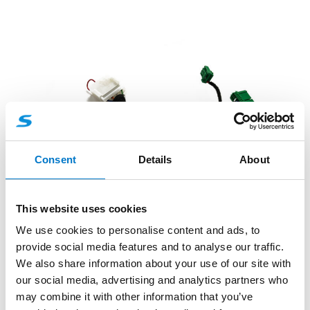
Consent
Details
About
This website uses cookies
Tillbehör
We use cookies to personalise content and ads, to
provide social media features and to analyse our traffic.
Adapterkablage S09 S07
We also share information about your use of our site with
our social media, advertising and analytics partners who
Artikelnummer: 10990100
may combine it with other information that you’ve
Adapterkablage S09 S07.