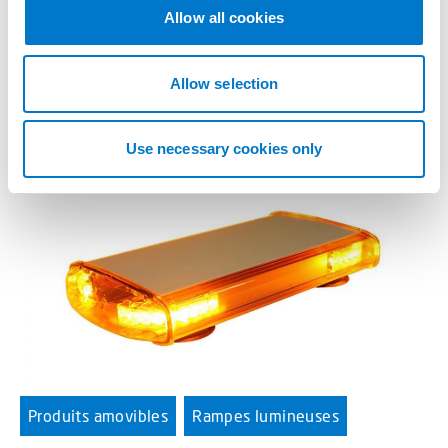
t
Allow all cookies
L'un des plus petits haut-parleur pour une installation
i
facilitée.
o
n
Allow selection
Use necessary cookies only
Produits amovibles
Rampes lumineuses