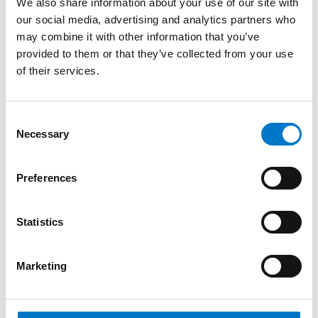
We also share information about your use of our site with
our social media, advertising and analytics partners who
may combine it with other information that you’ve
provided to them or that they’ve collected from your use
of their services.
C
Necessary
o
n
s
Preferences
e
n
t
Statistics
S
Sirènes et haut-parleurs
e
Marketing
l
Haut-parleur 60 W K-SR350
e
c
Code article: 31606