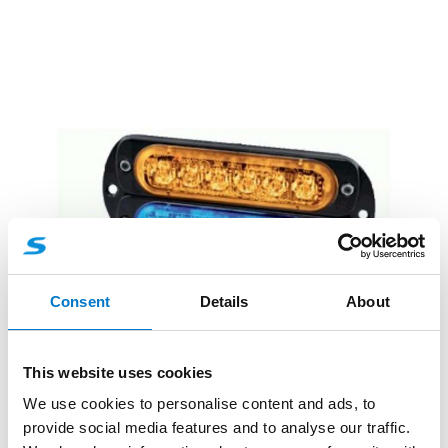
Consent
Details
About
Feux à LED
This website uses cookies
Kit double feu LED L52 classe 2
We use cookies to personalise content and ads, to
provide social media features and to analyse our traffic.
Double feu pour encore plus de puissance lumineuse.